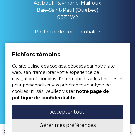
43, boul. Raymond-Mailloux
Baie-Saint-Paul (Québec)
G3Z 1W2
Politique de confidentialité
Lundi : 08:00 à 17:00
Fichiers témoins
Mardi : 08:00 à 17:00
Ce site utilise des cookies, déposés par notre site
Mercredi : 08:00 à 17:00
web, afin d’améliorer votre expérience de
Jeudi : 08:00 à 16:00
navigation. Pour plus d’information sur les finalités et
Vendredi : 08:00 à 16:00
pour personnaliser vos préférences par type de
Samedi : Fermé
cookies utilisés, veuillez visiter
notre page de
Dimanche : Fermé
politique de confidentialité
.
(fermé entre 12h et 13h)
Accepter tout
Gérer mes préférences
TM
Solution ServDentist Web
par
InfoSign Média inc.
| Membre du