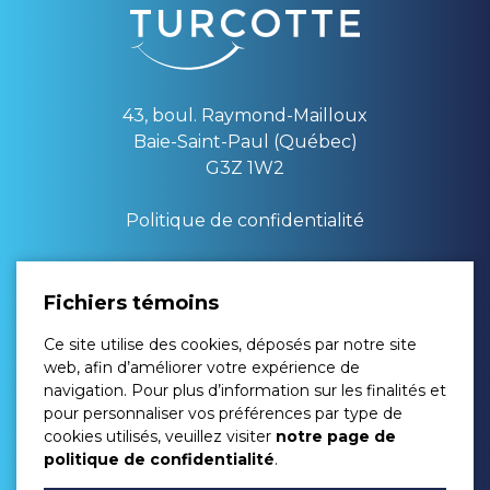
43, boul. Raymond-Mailloux
Baie-Saint-Paul (Québec)
G3Z 1W2
Politique de confidentialité
Lundi : 08:00 à 17:00
Fichiers témoins
Mardi : 08:00 à 17:00
Ce site utilise des cookies, déposés par notre site
Mercredi : 08:00 à 17:00
web, afin d’améliorer votre expérience de
Jeudi : 08:00 à 16:00
navigation. Pour plus d’information sur les finalités et
Vendredi : 08:00 à 16:00
pour personnaliser vos préférences par type de
Samedi : Fermé
cookies utilisés, veuillez visiter
notre page de
Dimanche : Fermé
politique de confidentialité
.